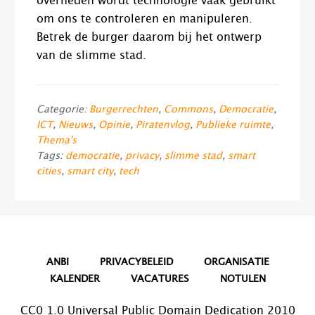
overheden wordt technologie vaak gebruikt
om ons te controleren en manipuleren.
Betrek de burger daarom bij het ontwerp
van de slimme stad.
Categorie:
Burgerrechten
,
Commons
,
Democratie
,
ICT
,
Nieuws
,
Opinie
,
Piratenvlog
,
Publieke ruimte
,
Thema's
Tags:
democratie
,
privacy
,
slimme stad
,
smart
cities
,
smart city
,
tech
ANBI
PRIVACYBELEID
ORGANISATIE
KALENDER
VACATURES
NOTULEN
CC0 1.0 Universal Public Domain Dedication 2010