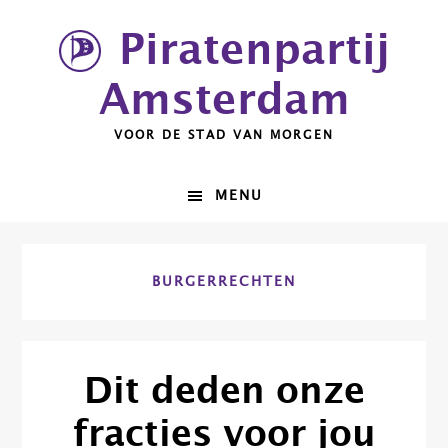
Spring
Door
Piratenpartij
naar
naar
de
de
Amsterdam
hoofdnavigatie
hoofd
inhoud
VOOR DE STAD VAN MORGEN
MENU
BURGERRECHTEN
Dit deden onze
fracties voor jou