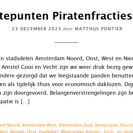
epunten Piratenfractie
23 DECEMBER 2023
door
MATTHIJS PONTIER
 van stadsdelen Amsterdam Noord, Oost, West en Ni
 Amstel Gooi en Vecht zijn we weer druk bezig gew
ndere gezorgd dat we leegstaande panden benutten
en als tijdelijk thuis voor economisch daklozen. Dig
 zijn doorgevoerd. Belangenverstrengelingen zijn b
patie is […]
am Noord
,
Amsterdam West
,
Amsterdam Zuid
,
Democratie
,
Duurz
est
,
Nieuws
,
Oost
,
Stadsdeel
,
Waterschap Amstel-, Gooi- en Vech