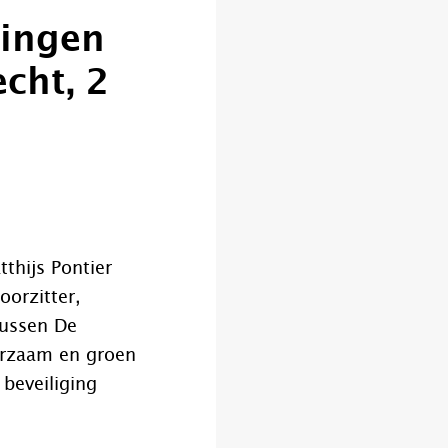
wingen
cht, 2
thijs Pontier
oorzitter,
tussen De
urzaam en groen
 beveiliging