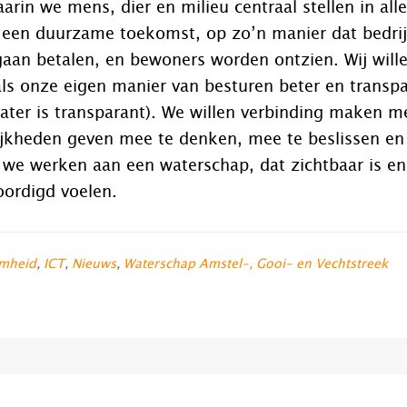
aarin we mens, dier en milieu centraal stellen in al
 een duurzame toekomst, op zo’n manier dat bedrijv
gaan betalen, en bewoners worden ontzien. Wij will
als onze eigen manier van besturen beter en trans
ater is transparant). We willen verbinding maken 
jkheden geven mee te denken, mee te beslissen en
 we werken aan een waterschap, dat zichtbaar is e
oordigd voelen.
mheid
,
ICT
,
Nieuws
,
Waterschap Amstel-, Gooi- en Vechtstreek