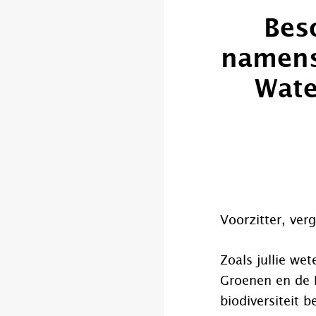
Bes
namens
Wate
Voorzitter, ver
Zoals jullie we
Groenen en de P
biodiversiteit 