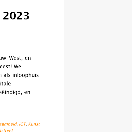
s 2023
euw-West, en
eest! We
 als inloophuis
itale
eëindigd, en
aamheid
,
ICT
,
Kunst
tstreek