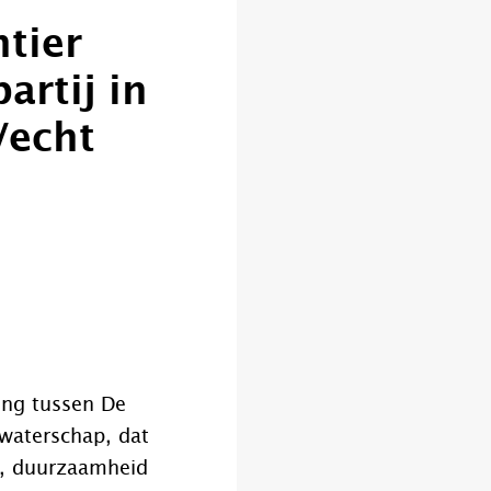
tier
rtij in
Vecht
king tussen De
 waterschap, dat
pt, duurzaamheid