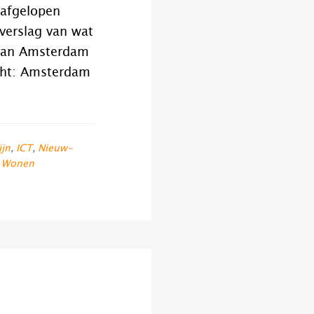
 afgelopen
verslag van wat
 van Amsterdam
cht: Amsterdam
ijn
,
ICT
,
Nieuw-
,
Wonen