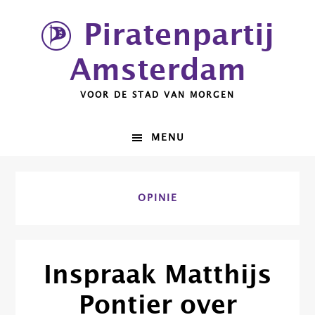
Spring
Door
Piratenpartij
naar
naar
de
de
Amsterdam
hoofdnavigatie
hoofd
inhoud
VOOR DE STAD VAN MORGEN
MENU
OPINIE
Inspraak Matthijs
Pontier over