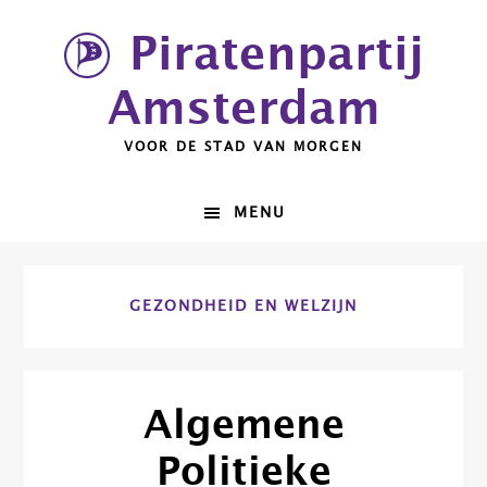
Spring
Door
Piratenpartij
naar
naar
de
de
Amsterdam
hoofdnavigatie
hoofd
inhoud
VOOR DE STAD VAN MORGEN
MENU
GEZONDHEID EN WELZIJN
Algemene
Politieke