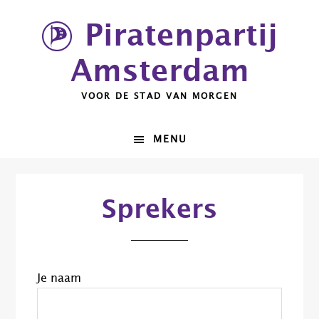
Spring
Door
Piratenpartij
naar
naar
de
de
Amsterdam
hoofdnavigatie
hoofd
inhoud
VOOR DE STAD VAN MORGEN
MENU
Sprekers
Je naam