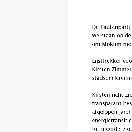
De Piratenpart
We staan op de 
om Mokum mooie
Lijsttrekker vo
Kirsten Zimmerm
stadsdeelcomm
Kirsten richt z
transparant bes
afgelopen jare
energietransiti
tot meerdere op