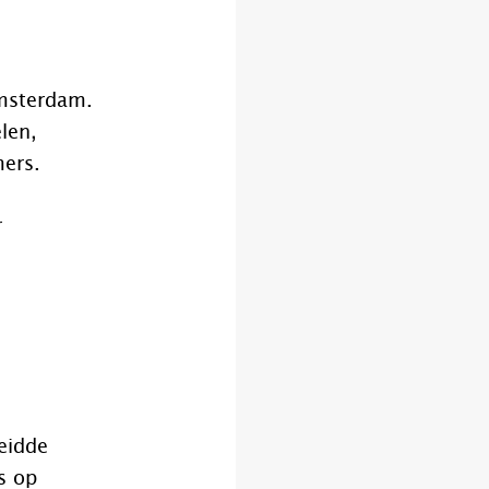
Amsterdam.
len,
ers.
r
eidde
s op