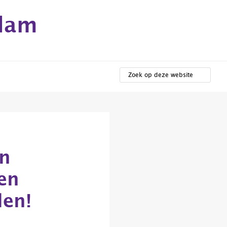
rdam
ZOEK
OP
DEZE
WEBSITE
an
en
len!