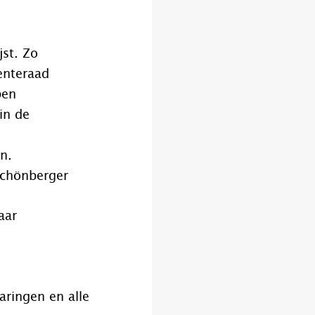
jst. Zo
enteraad
pen
in de
n.
Schönberger
aar
aringen en alle