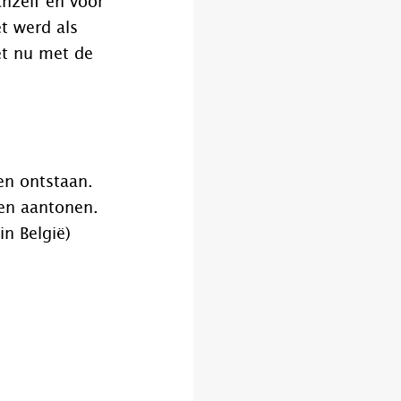
hzelf en voor
t werd als
et nu met de
en ontstaan.
ren aantonen.
n België)