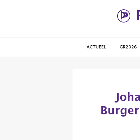
Spring
Door
naar
naar
de
de
hoofdnavigatie
hoofd
inhoud
ACTUEEL
GR2026
Joha
Burger