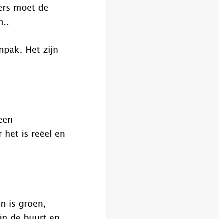
ers moet de
n..
npak. Het zijn
een
 het is reëel en
n is groen,
 in de buurt en