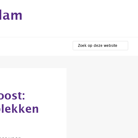
rdam
ZOEK
OP
DEZE
WEBSITE
oost:
plekken