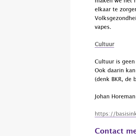
maken we het m
elkaar te zorge
Volksgezondhei
vapes.
Cultuur
Cultuur is geen
Ook daarin kan 
(denk BKR, de b
Johan Horeman 
https://basisi
Contact me