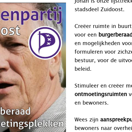
Johan is onze lijsttrek
stadsdeel Zuidoost.
Creëer ruimte in buurt
voor een
burgerberaa
en mogelijkheden voor
formuleren voor zichze
bestuur, voor de uitvo
beleid.
Stimuleer en creëer m
ontmoetingsruimten
v
en bewoners.
Wees zijn
aanspreekp
bewoners naar overhei