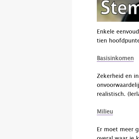
Enkele eenvoudi
tien hoofdpunte
Basisinkomen
Zekerheid en i
onvoorwaardelij
realistisch. (Ie
Milieu
Er moet meer g
overal waar je k