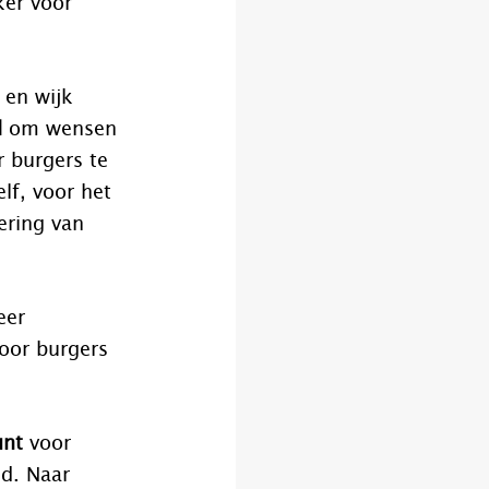
ker voor
 en wijk
d
om wensen
 burgers te
lf, voor het
ering van
eer
oor burgers
unt
voor
d. Naar