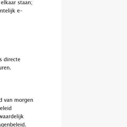
 elkaar staan;
telijk e-
s directe
uren.
tad van morgen
eleid
waardelijk
agenbeleid.