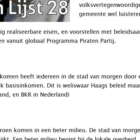
volksvertegenwoordig
gemeente wel luistere
g realiseerbare eisen, en voorstellen met beleidsaa
n vanuit globaal Programma Piraten Partij.
nkomen heeft iedereen in de stad van morgen door 
k basisinkomen. Dit is weliswaar Haags beleid maar
rland, en BKR in Nederland)
roen komen in een beter milieu. De stad van morge
ijkt. Een beter milieu begint bij de lokale overheid,