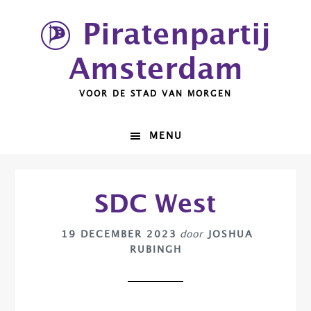
Spring
Door
Piratenpartij
naar
naar
de
de
Amsterdam
hoofdnavigatie
hoofd
inhoud
VOOR DE STAD VAN MORGEN
MENU
SDC West
19 DECEMBER 2023
door
JOSHUA
RUBINGH