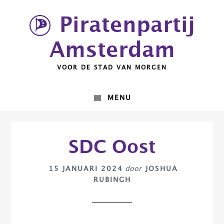
Spring
Door
Piratenpartij
naar
naar
de
de
Amsterdam
hoofdnavigatie
hoofd
inhoud
VOOR DE STAD VAN MORGEN
MENU
SDC Oost
15 JANUARI 2024
door
JOSHUA
RUBINGH