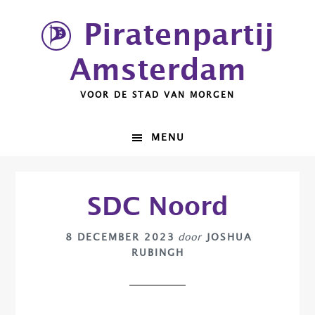
Spring
Door
Piratenpartij
naar
naar
de
de
Amsterdam
hoofdnavigatie
hoofd
inhoud
VOOR DE STAD VAN MORGEN
MENU
SDC Noord
8 DECEMBER 2023
door
JOSHUA
RUBINGH