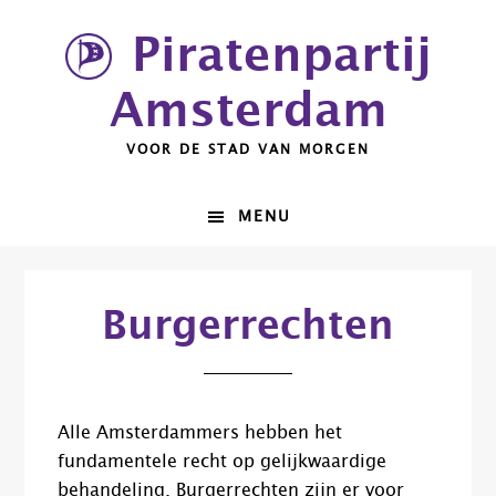
Spring
Door
Piratenpartij
naar
naar
de
de
Amsterdam
hoofdnavigatie
hoofd
inhoud
VOOR DE STAD VAN MORGEN
MENU
Burgerrechten
Alle Amsterdammers hebben het
fundamentele recht op gelijkwaardige
behandeling. Burgerrechten zijn er voor